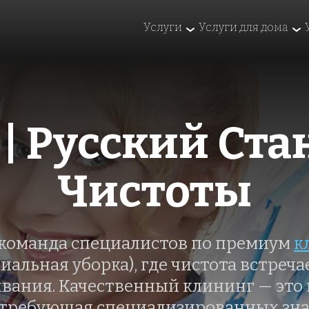
Услуги
Услуги для дома
 | Русский Ста
Чистоты
 команда специалистов по премиум 
к
миальная уборка), где чистота встреча
ания. Качественный клининг — это не
, требующая специализированных зна