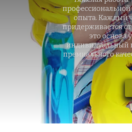
профессиональной 
опыта. Каждый 
придерживается стр
это основа 
индивидуальный п
премиального качес