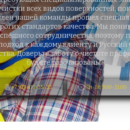
чистки всех видов поверхностей, пок
член нашей команды прошел специаль
огих стандартов качества. Мы поним
успешного сотрудничества, поэтому г
одход к каждому клиенту и Русский 
тва. Доверьте заботу о чистоте профе
будете разочарованы!
+7 911 411-35-33
Пн-Вс 9.00-21.00