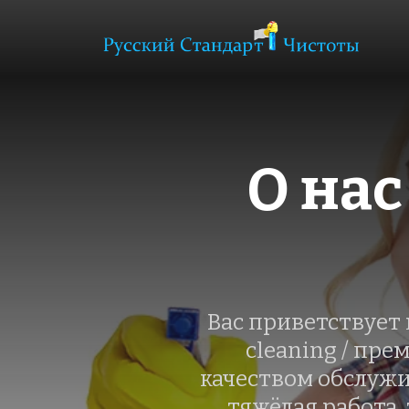
О нас
Вас приветствует
cleaning / пре
качеством обслужив
тяжёлая работа