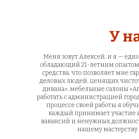
У н
Меня зовут Алексей, и я — ед
обладающий 21-летним опытом. 
средства, что позволяет мне га
деловых людей, ценящих чистот
дивана», мебельные салоны «And
работать с администрацией горо
процессе своей работы я обуч
каждый принимает участие и 
вакансий и ненужных должносте
нашему мастерству 