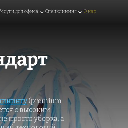
Услуги для офиса
Спецклининг
О нас
ндарт 
линингу
 (premium 
ется с высоким 
 просто уборка, а 
ний технологий 