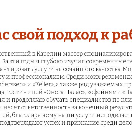
ас свой подход к ра
инственный в Карелии мастер специализиров
За эти годы я глубоко изучил современные 
рантировать услуги высочайшего качества. Мо
у и профессионализм. Среди моих рекоменда
erssen» и «Keller», а также ряд уважаемых п
да, гостиницей «Онега Палас», кофейнями «П
ил и продолжаю обучать специалистов по кли
несет ответственность за конечный результа
й, благодаря чему наши услуги неподвластны
подтверждают успех и признание среди дело